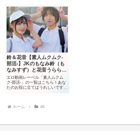
鈴＆花音【素人ムクムク-
部活-】JKのもなみ鈴（も
なみすず）と花音うらら
（かのんうらら）が4P！
エロ動画レーベル「素人ムクム
ク-部活-」の一覧はこちら！あな
たのお役に立てばうれしいです♪
フル動画バージョンはこちら▶
＜再生時間： 0:40:00＞鈴＆花音
【素人ムクムク-部活-】もなみ鈴
ホーム
4K
（もなみすず）花音うらら（かの
んうらら）の作品概要...