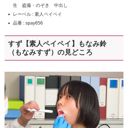
生 盗撮・のぞき 中出し
レーベル : 素人ペイペイ
品番 : spay656
すず【素人ペイペイ】もなみ鈴
（もなみすず）の見どころ